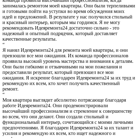
команда проявила высочайший профессионализм, когда
занималась ремонтом моей квартиры. Они были терпеливыми
и готовыми пойти на уступки во время обсуждения моих
идей и предложений. В результате у нас получился стильный
и красивый интерьер, которым мы гордимся. Я не могу
рекомендовать Идеяремонта24 достаточно сильно - это
надежный и опытный подрядчик, который доставляет
качественные результаты.
“
Я нанял Идеяремонта24 для ремонта моей квартиры, и они
превзошли все мои ожидания. Их команда профессионалов
проявила высокий уровень мастерства и внимания к деталям.
Они были гибкими и отзывчивыми на мои пожелания и
предоставили результат, который превзошел все мои
ожидания. Я искренне благодарен Идеяремонта24 за их труд и
рекомендую их всем, кто хочет получить качественный
ремонт.
“
Моя квартира выглядит абсолютно потрясающе благодаря
работе Идеяремонта24. Они продемонстрировали
высочайший профессионализм и стремление к совершенству
во всем, что они делают. Они создали стильный и
функциональный интерьер, сочетающийся с моими личными
предпочтениями. Я благодарен Идеяремонта24 за их талант и
усилия и рекомендую их всем, кто ищет надежного и