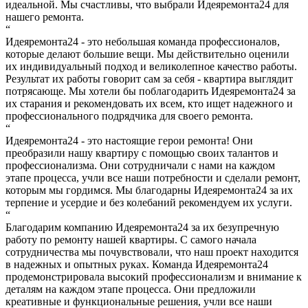
идеальной. Мы счастливы, что выбрали Идеяремонта24 для
нашего ремонта.
“
Идеяремонта24 - это небольшая команда профессионалов,
которые делают большие вещи. Мы действительно оценили
их индивидуальный подход и великолепное качество работы.
Результат их работы говорит сам за себя - квартира выглядит
потрясающе. Мы хотели бы поблагодарить Идеяремонта24 за
их старания и рекомендовать их всем, кто ищет надежного и
профессионального подрядчика для своего ремонта.
“
Идеяремонта24 - это настоящие герои ремонта! Они
преобразили нашу квартиру с помощью своих талантов и
профессионализма. Они сотрудничали с нами на каждом
этапе процесса, учли все наши потребности и сделали ремонт,
которым мы гордимся. Мы благодарны Идеяремонта24 за их
терпение и усердие и без колебаний рекомендуем их услуги.
“
Благодарим компанию Идеяремонта24 за их безупречную
работу по ремонту нашей квартиры. С самого начала
сотрудничества мы почувствовали, что наш проект находится
в надежных и опытных руках. Команда Идеяремонта24
продемонстрировала высокий профессионализм и внимание к
деталям на каждом этапе процесса. Они предложили
креативные и функциональные решения, учли все наши