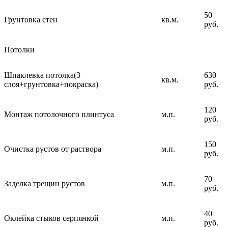
50
Грунтовка стен
кв.м.
руб.
Потолки
Шпаклевка потолка(3
630
кв.м.
слоя+грунтовка+покраска)
руб.
120
Монтаж потолочного плинтуса
м.п.
руб.
150
Очистка рустов от раствора
м.п.
руб.
70
Заделка трещин рустов
м.п.
руб.
40
Оклейка стыков серпянкой
м.п.
руб.