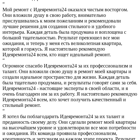
“
Мой ремонт с Идеяремонта24 оказался чистым восторгом.
Они вложили душу в свою работу, внимательно
прислушивались к моим пожеланиям и рекомендовали
лучшие решения для создания стильного и удобного
интерьера. Каждая деталь была продумана и воплощена с
большой тщательностью. Результат превзошел все мои
ожидания, и теперь у меня есть великолепная квартира,
которой я горжусь. Я настоятельно рекомендую
Идеяремонта24 всем, кто ищет идеальный ремонт.
“
Огромное спасибо Идеяремонта24 за их профессионализм и
талант. Они вложили свою душу в ремонт моей квартиры и
создали идеальное пространство для жизни. Каждая деталь
была тщательно продумана, и результаты говорят сами за себя.
Идеяремонта24 - настоящие эксперты в своей области, и я
очень благодарен им за их работу. Я настоятельно рекомендую
Идеяремонта24 всем, кто хочет получить качественный и
стильный ремонт.
“
Я хотел бы поблагодарить Идеяремонта24 за их талант и
преданность своему делу. Они сделали ремонт моей квартиры
на высочайшем уровне и удовлетворили все мои потребности
и ожидания. Их команда проявила профессионализм,
креативность и энтузиазм на каждом этапе проекта. Результат