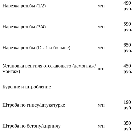
490
Нарезка резьбы (1/2)
м/п
руб.
590
Нарезка резьбы (3/4)
м/п
руб.
650
Нарезка резьбы (D - 1 и больше)
м/п
руб.
Установка вентиля отсекающего (демонтаж/
450
шт.
монтаж)
руб.
Бурение и штробление
190
Штроба по гипсу/штукатурке
м/п
руб.
350
Штроба по бетону/кирпичу
м/п
руб.