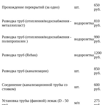
650
Прохождение перекрытий (за одно)
шт.
руб.
Разводка труб (отопления/водоснабжения -
810
водорозетка
металлопласт)
руб.
Разводка труб (отопления/водоснабжения -
990
водорозетка
полипропилен )
руб.
1200
Разводка труб (Rehau)
водорозетка
руб.
850
Разводка труб (канализации)
шт.
руб.
Соединение (канализационной трубы со
600
шт.
стояком)
руб.
Установка трубы (фановой) лежак (D - 50
275
м/п
мм)
руб.