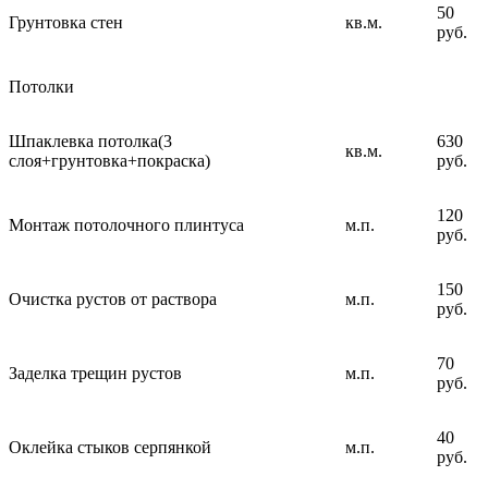
50
Грунтовка стен
кв.м.
руб.
Потолки
Шпаклевка потолка(3
630
кв.м.
слоя+грунтовка+покраска)
руб.
120
Монтаж потолочного плинтуса
м.п.
руб.
150
Очистка рустов от раствора
м.п.
руб.
70
Заделка трещин рустов
м.п.
руб.
40
Оклейка стыков серпянкой
м.п.
руб.