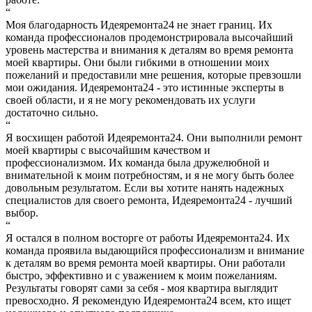
“
Моя благодарность Идеяремонта24 не знает границ. Их
команда профессионалов продемонстрировала высочайший
уровень мастерства и внимания к деталям во время ремонта
моей квартиры. Они были гибкими в отношении моих
пожеланий и предоставили мне решения, которые превзошли
мои ожидания. Идеяремонта24 - это истинные эксперты в
своей области, и я не могу рекомендовать их услуги
достаточно сильно.
“
Я восхищен работой Идеяремонта24. Они выполнили ремонт
моей квартиры с высочайшим качеством и
профессионализмом. Их команда была дружелюбной и
внимательной к моим потребностям, и я не могу быть более
довольным результатом. Если вы хотите нанять надежных
специалистов для своего ремонта, Идеяремонта24 - лучший
выбор.
“
Я остался в полном восторге от работы Идеяремонта24. Их
команда проявила выдающийся профессионализм и внимание
к деталям во время ремонта моей квартиры. Они работали
быстро, эффективно и с уважением к моим пожеланиям.
Результаты говорят сами за себя - моя квартира выглядит
превосходно. Я рекомендую Идеяремонта24 всем, кто ищет