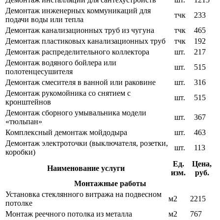
Демонтаж инженерных коммуникаций для
тчк
233
подачи воды или тепла
Демонтаж канализационных труб из чугуна
тчк
465
Демонтаж пластиковых канализационных труб
тчк
192
Демонтаж распределительного коллектора
шт.
217
Демонтаж водяного бойлера или
шт.
515
полотенцесушителя
Демонтаж смесителя в ванной или раковине
шт.
316
Демонтаж рукомойника со снятием с
шт.
515
кронштейнов
Демонтаж сборного умывальника модели
шт.
367
«тюльпан»
Комплексный демонтаж мойдодыра
шт.
463
Демонтаж электроточки (выключателя, розетки,
шт.
113
коробки)
Ед.
Цена,
Наименование услуги
изм.
руб.
Монтажные работы
Установка стеклянного витража на подвесном
м2
2215
потолке
Монтаж реечного потолка из металла
м2
767