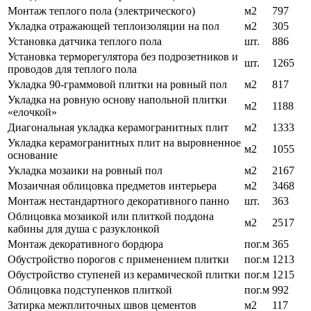
Монтаж теплого пола (электрического)
м2
797
Укладка отражающей теплоизоляции на пол
м2
305
Установка датчика теплого пола
шт.
886
Установка терморегулятора без подрозетников и
шт.
1265
проводов для теплого пола
Укладка 90-граммовой плитки на ровный пол
м2
817
Укладка на ровную основу напольной плитки
м2
1188
«елочкой»
Диагональная укладка керамогранитных плит
м2
1333
Укладка керамогранитных плит на выровненное
м2
1055
основание
Укладка мозаики на ровный пол
м2
2167
Мозаичная облицовка предметов интерьера
м2
3468
Монтаж нестандартного декоративного панно
шт.
363
Облицовка мозаикой или плиткой поддона
м2
2517
кабины для душа с разуклонкой
Монтаж декоративного бордюра
пог.м
365
Обустройство порогов с применением плитки
пог.м
1213
Обустройство ступеней из керамической плитки
пог.м
1215
Облицовка подступенков плиткой
пог.м
992
Затирка межплиточных швов цементов
м2
117