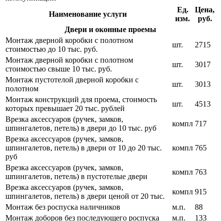
Ед.
Цена,
Наименование услуги
изм.
руб.
Двери и оконные проемы
Монтаж дверной коробки с полотном
шт.
2715
стоимостью до 10 тыс. руб.
Монтаж дверной коробки с полотном
шт.
3017
стоимостью свыше 10 тыс. руб.
Монтаж пустотелой дверной коробки с
шт.
3013
полотном
Монтаж конструкций для проема, стоимость
шт.
4513
которых превышает 20 тыс. рублей
Врезка аксессуаров (ручек, замков,
компл
717
шпингалетов, петель) в двери до 10 тыс. руб
Врезка аксессуаров (ручек, замков,
шпингалетов, петель) в двери от 10 до 20 тыс.
компл
765
руб
Врезка аксессуаров (ручек, замков,
компл
763
шпингалетов, петель) в пустотелые двери
Врезка аксессуаров (ручек, замков,
компл
915
шпингалетов, петель) в двери ценой от 20 тыс.
Монтаж без роспуска наличников
м.п.
88
Монтаж доборов без последующего роспуска
м.п.
133