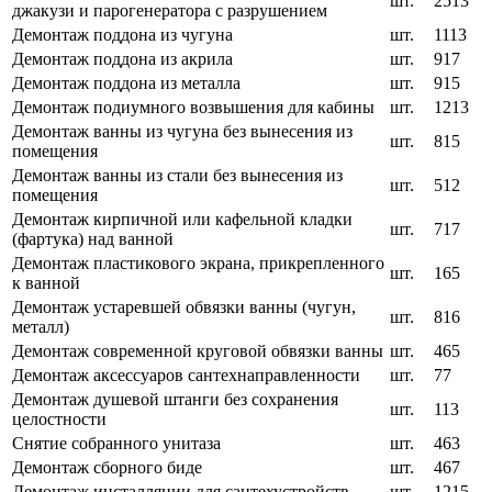
шт.
2513
джакузи и парогенератора с разрушением
Демонтаж поддона из чугуна
шт.
1113
Демонтаж поддона из акрила
шт.
917
Демонтаж поддона из металла
шт.
915
Демонтаж подиумного возвышения для кабины
шт.
1213
Демонтаж ванны из чугуна без вынесения из
шт.
815
помещения
Демонтаж ванны из стали без вынесения из
шт.
512
помещения
Демонтаж кирпичной или кафельной кладки
шт.
717
(фартука) над ванной
Демонтаж пластикового экрана, прикрепленного
шт.
165
к ванной
Демонтаж устаревшей обвязки ванны (чугун,
шт.
816
металл)
Демонтаж современной круговой обвязки ванны
шт.
465
Демонтаж аксессуаров сантехнаправленности
шт.
77
Демонтаж душевой штанги без сохранения
шт.
113
целостности
Снятие собранного унитаза
шт.
463
Демонтаж сборного биде
шт.
467
Демонтаж инсталляции для сантехустройств
шт.
1215