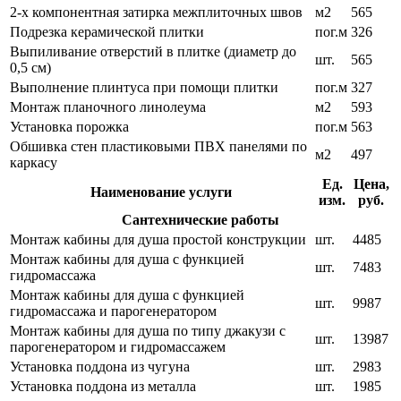
2-х компонентная затирка межплиточных швов
м2
565
Подрезка керамической плитки
пог.м
326
Выпиливание отверстий в плитке (диаметр до
шт.
565
0,5 см)
Выполнение плинтуса при помощи плитки
пог.м
327
Монтаж планочного линолеума
м2
593
Установка порожка
пог.м
563
Обшивка стен пластиковыми ПВХ панелями по
м2
497
каркасу
Ед.
Цена,
Наименование услуги
изм.
руб.
Сантехнические работы
Монтаж кабины для душа простой конструкции
шт.
4485
Монтаж кабины для душа с функцией
шт.
7483
гидромассажа
Монтаж кабины для душа с функцией
шт.
9987
гидромассажа и парогенератором
Монтаж кабины для душа по типу джакузи с
шт.
13987
парогенератором и гидромассажем
Установка поддона из чугуна
шт.
2983
Установка поддона из металла
шт.
1985