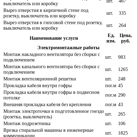
шт.
467
выключатель или коробку
Вырез отверстия в кирпичной стене под
шт.
335
розетку, выключатель или коробку
Вырез отверстия в гипсовой стене под розетку,
шт.
264
выключатель или коробку
Ед.
Цена,
Наименование услуги
изм.
руб.
Электромонтажные работы
Монтаж накладного вентилятора без сборки с
шт.
983
подключением
Монтаж канального вентилятора без сборки с
шт.
1265
подключением
Монтаж вентиляционной решетки
шт.
248
Прокладка кабеля внутри гофры
пог.м
45
Прокладка кабеля внутри гофры в подвесном
пог.м
290
потолке
Внешняя прокладка кабеля без крепления
пог.м
43
Монтаж электроточки в подготовленное гнездо
шт.
265
(розетка, выключатель)
Монтаж подрозетника
шт.
106
Врезка стиральной машины в инженерные
шт.
1825
коммуникации