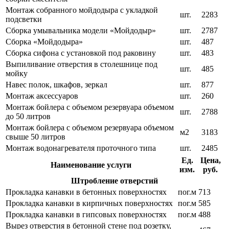
Монтаж собранного мойдодыра с укладкой
шт.
2283
подсветки
Сборка умывальника модели «Мойдодыр»
шт.
2787
Сборка «Мойдодыра»
шт.
487
Сборка сифона с установкой под раковину
шт.
483
Выпиливание отверстия в столешнице под
шт.
485
мойку
Навес полок, шкафов, зеркал
шт.
877
Монтаж аксессуаров
шт.
260
Монтаж бойлера с объемом резервуара объемом
шт.
2788
до 50 литров
Монтаж бойлера с объемом резервуара объемом
м2
3183
свыше 50 литров
Монтаж водонагревателя проточного типа
шт.
2485
Ед.
Цена,
Наименование услуги
изм.
руб.
Штробление отверстий
Прокладка канавки в бетонных поверхностях
пог.м
713
Прокладка канавки в кирпичных поверхностях
пог.м
585
Прокладка канавки в гипсовых поверхностях
пог.м
488
Вырез отверстия в бетонной стене под розетку,