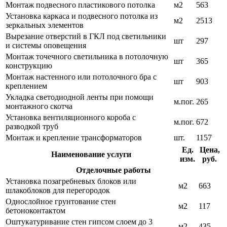
Монтаж подвесного пластикового потолка
м2
563
Установка каркаса и подвесного потолка из
м2
2513
зеркальных элементов
Вырезание отверстий в ГКЛ под светильники
шт
297
и системы оповещения
Монтаж точечного светильника в потолочную
шт
365
конструкцию
Монтаж настенного или потолочного бра с
шт
903
креплением
Укладка светодиодной ленты при помощи
м.пог.
265
монтажного скотча
Установка вентиляционного короба с
м.пог.
672
разводкой труб
Монтаж и крепление трансформаторов
шт.
1157
Ед.
Цена,
Наименование услуги
изм.
руб.
Отделочные работы
Установка позагребневых блоков или
м2
663
шлакоблоков для перегородок
Однослойное грунтование стен
м2
117
бетоноконтактом
Оштукатуривание стен гипсом слоем до 3
м2
435