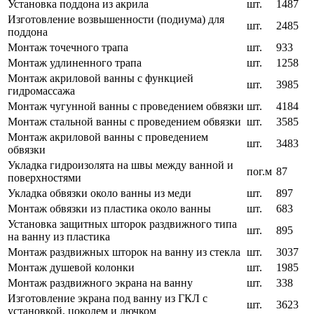
Установка поддона из акрила
шт.
1487
Изготовление возвышенности (подиума) для
шт.
2485
поддона
Монтаж точечного трапа
шт.
933
Монтаж удлиненного трапа
шт.
1258
Монтаж акриловой ванны с функцией
шт.
3985
гидромассажа
Монтаж чугунной ванны с проведением обвязки
шт.
4184
Монтаж стальной ванны с проведением обвязки
шт.
3585
Монтаж акриловой ванны с проведением
шт.
3483
обвязки
Укладка гидроизолята на швы между ванной и
пог.м
87
поверхностями
Укладка обвязки около ванны из меди
шт.
897
Монтаж обвязки из пластика около ванны
шт.
683
Установка защитных шторок раздвижного типа
шт.
895
на ванну из пластика
Монтаж раздвижных шторок на ванну из стекла
шт.
3037
Монтаж душевой колонки
шт.
1985
Монтаж раздвижного экрана на ванну
шт.
338
Изготовление экрана под ванну из ГКЛ с
шт.
3623
установкой, цоколем и лючком