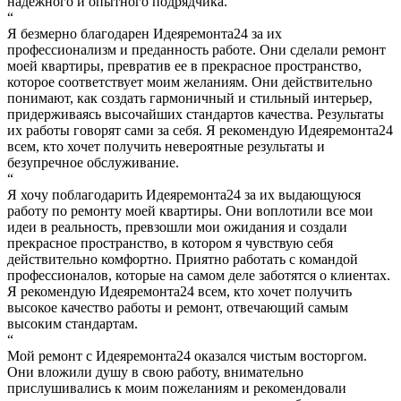
надежного и опытного подрядчика.
“
Я безмерно благодарен Идеяремонта24 за их
профессионализм и преданность работе. Они сделали ремонт
моей квартиры, превратив ее в прекрасное пространство,
которое соответствует моим желаниям. Они действительно
понимают, как создать гармоничный и стильный интерьер,
придерживаясь высочайших стандартов качества. Результаты
их работы говорят сами за себя. Я рекомендую Идеяремонта24
всем, кто хочет получить невероятные результаты и
безупречное обслуживание.
“
Я хочу поблагодарить Идеяремонта24 за их выдающуюся
работу по ремонту моей квартиры. Они воплотили все мои
идеи в реальность, превзошли мои ожидания и создали
прекрасное пространство, в котором я чувствую себя
действительно комфортно. Приятно работать с командой
профессионалов, которые на самом деле заботятся о клиентах.
Я рекомендую Идеяремонта24 всем, кто хочет получить
высокое качество работы и ремонт, отвечающий самым
высоким стандартам.
“
Мой ремонт с Идеяремонта24 оказался чистым восторгом.
Они вложили душу в свою работу, внимательно
прислушивались к моим пожеланиям и рекомендовали