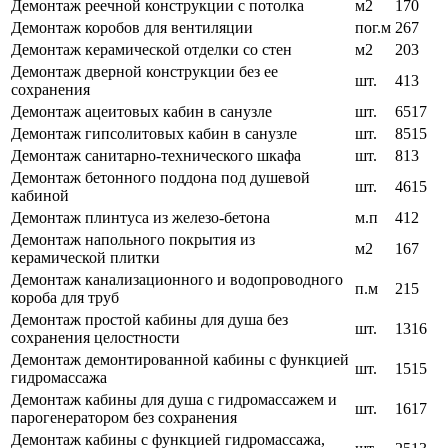
Демонтаж реечной конструкции с потолка
м2
170
Демонтаж коробов для вентиляции
пог.м
267
Демонтаж керамической отделки со стен
м2
203
Демонтаж дверной конструкции без ее
шт.
413
сохранения
Демонтаж ацеитовых кабин в санузле
шт.
6517
Демонтаж гипсолитовых кабин в санузле
шт.
8515
Демонтаж санитарно-технического шкафа
шт.
813
Демонтаж бетонного поддона под душевой
шт.
4615
кабиной
Демонтаж плинтуса из железо-бетона
м.п
412
Демонтаж напольного покрытия из
м2
167
керамической плитки
Демонтаж канализационного и водопроводного
п.м
215
короба для труб
Демонтаж простой кабины для душа без
шт.
1316
сохранения целостности
Демонтаж демонтированной кабины с функцией
шт.
1515
гидромассажа
Демонтаж кабины для душа с гидромассажем и
шт.
1617
парогенератором без сохранения
Демонтаж кабины с функцией гидромассажа,