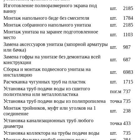
Изготовление полноразмерного экрана под
шт.
2185
ванну
Монтаж напольного биде без смесителя
шт.
1784
Монтаж собранного напольного унитаза
шт.
2185
Монтаж унитаза на заранее подготовленное
шт.
1103
место
Замена аксессуаров унитаза (запорной арматуры
шт.
987
или бачка)
Замена гофры на унитазе без демонтажа всей
шт.
687
конструкции
Сборка и монтаж подвесного унитаза на
шт.
6983
инсталляцию
Расчеканка чугунных труб на пластик
шт.
1715
Установка труб подачи воды из сшитого
пог.м
737
полиэтилена или металлопластика
Установка труб подачи воды из полипропилена
точка
735
Монтаж тройников, муфт или уголков на 1
шт.
238
соединение
Установка канализационных труб любого
точка
433
диаметра
Установка коллектора на трубы подачи воды
шт.
735
Монтаж фильтра грубой очистки воды
шт.
284