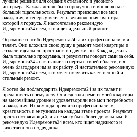
лучшие решения для создания стильного и удобного
интерьера. Каждая деталь была продумана и воплощена с
большой тщательностью. Результат превзошел все мои
ожидания, и теперь у меня есть великолепная квартира,
которой я горжусь. Я настоятельно рекомендую
Идеяремонта24 всем, кто ищет идеальный ремонт.
“
Огромное спасибо Идеяремонта24 за их профессионализм и
талант. Они вложили свою душу в ремонт моей квартиры и
создали идеальное пространство для жизни. Каждая деталь
была тщательно продумана, и результаты говорят сами за себя.
Идеяремонта24 - настоящие эксперты в своей области, и я
очень благодарен им за их работу. Я настоятельно рекомендую
Идеяремонта24 всем, кто хочет получить качественный и
стильный ремонт.
“
Я хотел бы поблагодарить Идеяремонта24 за их талант и
преданность своему делу. Они сделали ремонт моей квартиры
на высочайшем уровне и удовлетворили все мои потребности
и ожидания. Их команда проявила профессионализм,
креативность и энтузиазм на каждом этапе проекта. Результат
просто потрясающий, и я не могу быть более довольным. Я
рекомендую Идеяремонта24 всем, кто ищет надежного и
качественного подрядчика.
“