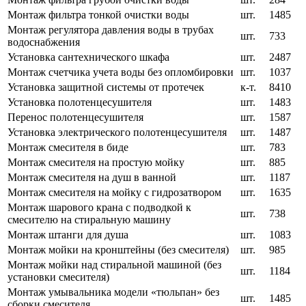
Монтаж фильтра тонкой очистки воды
шт.
1485
Монтаж регулятора давления воды в трубах
шт.
733
водоснабжения
Установка сантехнического шкафа
шт.
2487
Монтаж счетчика учета воды без опломбировки
шт.
1037
Установка защитной системы от протечек
к-т.
8410
Установка полотенцесушителя
шт.
1483
Перенос полотенцесушителя
шт.
1587
Установка электрического полотенцесушителя
шт.
1487
Монтаж смесителя в биде
шт.
783
Монтаж смесителя на простую мойку
шт.
885
Монтаж смесителя на душ в ванной
шт.
1187
Монтаж смесителя на мойку с гидрозатвором
шт.
1635
Монтаж шарового крана с подводкой к
шт.
738
смесителю на стиральную машину
Монтаж штанги для душа
шт.
1083
Монтаж мойки на кронштейны (без смесителя)
шт.
985
Монтаж мойки над стиральной машиной (без
шт.
1184
установки смесителя)
Монтаж умывальника модели «тюльпан» без
шт.
1485
сборки смесителя