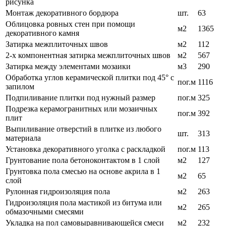
рисунка
Монтаж декоративного бордюра
шт.
63
Облицовка ровных стен при помощи
м2
1365
декоративного камня
Затирка межплиточных швов
м2
112
2-х компонентная затирка межплиточных швов
м2
567
Затирка между элементами мозаики
м3
290
Обработка углов керамической плитки под 45° с
пог.м
1116
запилом
Подпиливание плитки под нужный размер
пог.м
325
Подрезка керамогранитных или мозаичных
пог.м
392
плит
Выпиливание отверстий в плитке из любого
шт.
313
материала
Установка декоративного уголка с раскладкой
пог.м
113
Грунтование пола бетоноконтактом в 1 слой
м2
127
Грунтовка пола смесью на основе акрила в 1
м2
65
слой
Рулонная гидроизоляция пола
м2
263
Гидроизоляция пола мастикой из битума или
м2
265
обмазочными смесями
Укладка на пол самовыравнивающейся смеси
м2
232